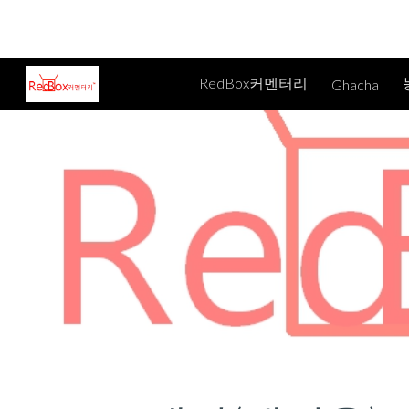
Sk
RedBox커멘터리
Ghacha