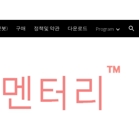
ion
봇)
구매
정책및 약관
다운로드
Program